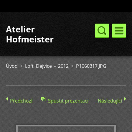
Atelier
Hofmeister
Úvod
>
Loft Dejvice - 2012
>
P1060317.JPG
Předchozí
Spustit prezentaci
Následující