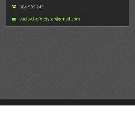
604 909 249
vaclav.h
ofmeiste
r@gmail.
com
© 2019 Všechna práva vyhrazena.
Vytvořeno službou
Webnode