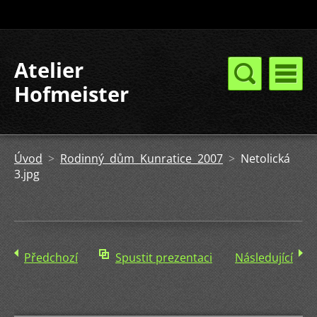
Atelier
Hofmeister
Úvod
>
Rodinný dům Kunratice 2007
>
Netolická
3.jpg
Předchozí
Spustit prezentaci
Následující