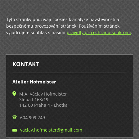
Tyto stránky používají cookies k analýze návštěvnosti a
bezpečnému provozování stránek. Používáním stránek
vyjadřujete souhlas s našimi
pravidly pro ochranu soukromí
.
KONTAKT
Atelier Hofmeister
M.A. Václav Hofmeister
Slepá I 163/19
142 00 Praha 4 - Lhotka
604 909 249
vaclav.h
ofmeiste
r@gmail.
com